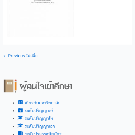
←
Previous ไฟล์สื่อ
เกี่ยวกับมหาวิทยาลัย
ระดับปริญญาตรี
ระดับปริญญาโท
ระดับปริญญาเอก
ระดับประกาศนียบัตร