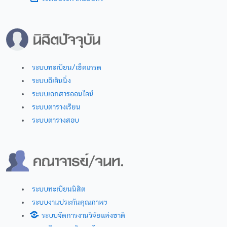
ระบบทะเบียน/เช็คเกรด
ระบบอีเลินนิ่ง
ระบบเอกสารออนไลน์
ระบบตารางเรียน
ระบบตารางสอบ
ระบบทะเบียนนิสิต
ระบบงานประกันคุณภาพฯ
ระบบจัดการงานวิจัยแห่งชาติ