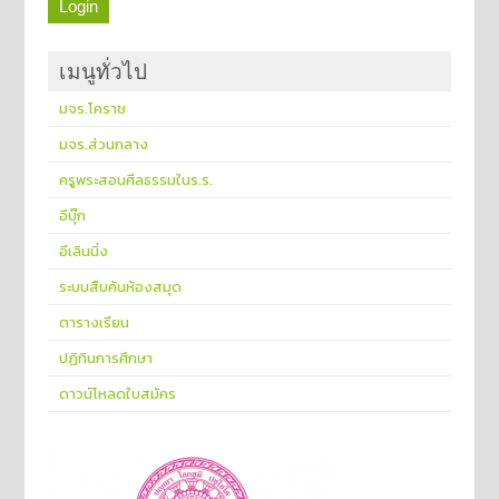
เมนูทั่วไป
มจร.โคราช
มจร.ส่วนกลาง
ครูพระสอนศีลธรรมในร.ร.
อีบุ๊ก
อีเลินนิ่ง
ระบบสืบค้นห้องสมุด
ตารางเรียน
ปฏิทินการศึกษา
ดาวน์โหลดใบสมัคร