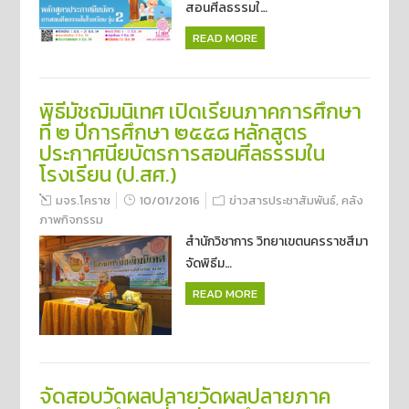
สอนศีลธรรมใ…
READ MORE
พิธีมัชฌิมนิเทศ เปิดเรียนภาคการศึกษา
ที่ ๒ ปีการศึกษา ๒๕๕๘ หลักสูตร
ประกาศนียบัตรการสอนศีลธรรมใน
โรงเรียน (ป.สศ.)
มจร.โคราช
10/01/2016
ข่าวสารประชาสัมพันธ์
,
คลัง
ภาพกิจกรรม
สำนักวิชาการ วิทยาเขตนครราชสีมา
จัดพิธีม…
READ MORE
จัดสอบวัดผลปลายวัดผลปลายภาค