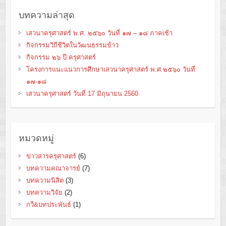
บทความล่าสุด
เสวนาครุศาสตร์ พ.ศ. ๒๕๖๐ วันที่ ๑๗ – ๑๘ ภาคเช้า
กิจกรรมวิถีชีวิตในวัฒนธรรมข้าว
กิจกรรม ๒๖ ปี ครุศาสตร์
โครงการแนะแนวการศึกษาเสวนาครุศาสตร์ พ.ศ.๒๕๖๐ วันที่
๑๗-๑๘
เสวนาครุศาสตร์ วันที่ 17 มิถุนายน 2560
หมวดหมู่
ข่าวสารครุศาสตร์
(6)
บทความคณาจารย์
(7)
บทความนิสิต
(3)
บทความวิจัย
(2)
กวี&บทประพันธ์
(1)