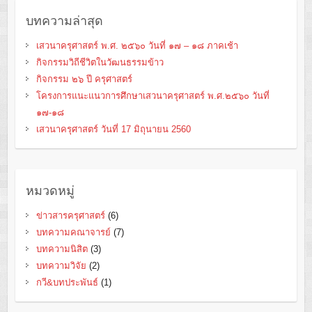
บทความล่าสุด
เสวนาครุศาสตร์ พ.ศ. ๒๕๖๐ วันที่ ๑๗ – ๑๘ ภาคเช้า
กิจกรรมวิถีชีวิตในวัฒนธรรมข้าว
กิจกรรม ๒๖ ปี ครุศาสตร์
โครงการแนะแนวการศึกษาเสวนาครุศาสตร์ พ.ศ.๒๕๖๐ วันที่
๑๗-๑๘
เสวนาครุศาสตร์ วันที่ 17 มิถุนายน 2560
หมวดหมู่
ข่าวสารครุศาสตร์
(6)
บทความคณาจารย์
(7)
บทความนิสิต
(3)
บทความวิจัย
(2)
กวี&บทประพันธ์
(1)