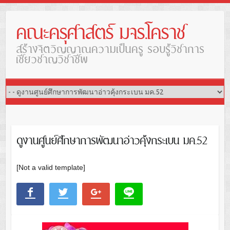
คณะครุศาสตร์ มจร.โคราช
สร้างจิตวิญญาณความเป็นครู รอบรู้วิชาการ
เชี่ยวชาญวิชาชีพ
ดูงานศูนย์ศึกษาการพัฒนาอ่าวคุ้งกระเบน มค.52
[Not a valid template]