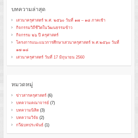
บทความล่าสุด
เสวนาครุศาสตร์ พ.ศ. ๒๕๖๐ วันที่ ๑๗ – ๑๘ ภาคเช้า
กิจกรรมวิถีชีวิตในวัฒนธรรมข้าว
กิจกรรม ๒๖ ปี ครุศาสตร์
โครงการแนะแนวการศึกษาเสวนาครุศาสตร์ พ.ศ.๒๕๖๐ วันที่
๑๗-๑๘
เสวนาครุศาสตร์ วันที่ 17 มิถุนายน 2560
หมวดหมู่
ข่าวสารครุศาสตร์
(6)
บทความคณาจารย์
(7)
บทความนิสิต
(3)
บทความวิจัย
(2)
กวี&บทประพันธ์
(1)