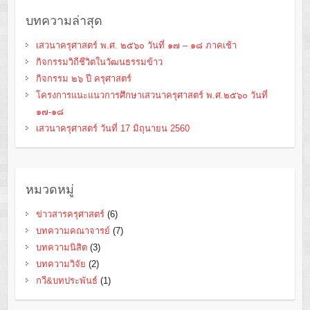
บทความล่าสุด
เสวนาครุศาสตร์ พ.ศ. ๒๕๖๐ วันที่ ๑๗ – ๑๘ ภาคเช้า
กิจกรรมวิถีชีวิตในวัฒนธรรมข้าว
กิจกรรม ๒๖ ปี ครุศาสตร์
โครงการแนะแนวการศึกษาเสวนาครุศาสตร์ พ.ศ.๒๕๖๐ วันที่
๑๗-๑๘
เสวนาครุศาสตร์ วันที่ 17 มิถุนายน 2560
หมวดหมู่
ข่าวสารครุศาสตร์
(6)
บทความคณาจารย์
(7)
บทความนิสิต
(3)
บทความวิจัย
(2)
กวี&บทประพันธ์
(1)