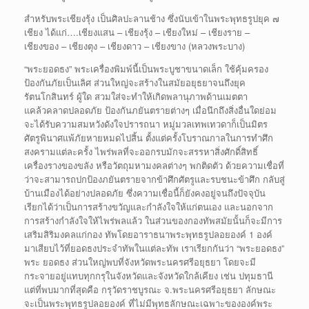
สำหรับพระเชียงรุ้ง เป็นศิลปะลานช้าง ซึ่งนับเข้าในพระพุทธรูปยุค ๗
เชียง ได้แก่….เชียงแสน – เชียงรุ้ง – เชียงใหม่ – เชียงราย –
เชียงของ – เชียงตุง – เชียงดาว – เชียงขาง (หลวงพระบาง)
“พระยอดธง” พระเครื่องพิมพ์นี้เป็นพระบูชาขนาดเล็ก ใช้คุ้มครอง
ป้องกันภัยเป็นเลิศ ส่วนใหญ่จะสร้างในสมัยอยุธยาจนถึงยุค
รัตนโกสินทร์ ผู้ใด สวมใส่จะทำให้เกิดพลานุภาพด้านเมตตา
แคล้วคลาดปลอดภัย ป้องกันภยันตรายต่างๆ เมื่อนึกถึงสิ่งอื่นใดย่อม
จะได้รับความสมหวังดังใจปรารถนา หมู่มวลเทพเทวดาก็เป็นมิตร
ศัตรูพินาศแพ้ภัยหายหมดไปสิ้น ตั้งแต่ครั้งโบราณกาลในการทำศึก
สงครามแต่ละครั้ง ไพร่พลที่จะออกรบมักจะสรรหาสิ่งศักดิ์สิทธิ์
เครื่องรางของขลัง หรือวัตถุมหามงคลต่างๆ พกติดตัว ด้วยความเชื่อที่
ว่าจะสามารถปกป้องภยันตรายจากข้าศึกศัตรูและรบชนะข้าศึก กลับสู่
บ้านเมืองได้อย่างปลอดภัย ซึ่งความเชื่อนี้ก็ยังคงอยู่จนถึงปัจจุบัน
เรียกได้ว่าเป็นการสร้างขวัญและกำลังใจให้แก่ตนเอง และนอกจาก
การสร้างกำลังใจให้ไพร่พลแล้ว ในส่วนของกองทัพสมัยนั้นก็จะมีการ
เสริมสิริมงคลแก่กอง ทัพโดยอาราธนาพระพุทธรูปลอยองค์ 1 องค์
มาเสียบไว้ที่ยอดธงประจำทัพในแต่ละทัพ เราเรียกกันว่า “พระยอดธง”
พระ ยอดธง ส่วนใหญ่พบที่จังหวัดพระนครศรีอยุธยา โดยจะมี
กระจายอยู่แทบทุกกรุในจังหวัดและจังหวัดใกล้เคียง เช่น ปทุมธานี
แต่ที่พบมากที่สุดคือ กรุวัดราชบูรณะ จ.พระนครศรีอยุธยา ลักษณะ
จะเป็นพระพุทธรูปลอยองค์ ที่ไม่มีพุทธลักษณะเฉพาะขององค์พระ