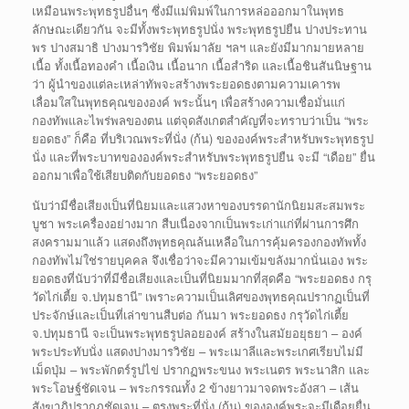
เหมือนพระพุทธรูปอื่นๆ ซึ่งมีแม่พิมพ์ในการหล่อออกมาในพุทธ
ลักษณะเดียวกัน จะมีทั้งพระพุทธรูปนั่ง พระพุทธรูปยืน ปางประทาน
พร ปางสมาธิ ปางมารวิชัย พิมพ์มาลัย ฯลฯ และยังมีมากมายหลาย
เนื้อ ทั้งเนื้อทองคำ เนื้อเงิน เนื้อนาก เนื้อสำริด และเนื้อชินสันนิษฐาน
ว่า ผู้นำของแต่ละเหล่าทัพจะสร้างพระยอดธงตามความเคารพ
เลื่อมใสในพุทธคุณขององค์ พระนั้นๆ เพื่อสร้างความเชื่อมั่นแก่
กองทัพและไพร่พลของตน แต่จุดสังเกตสำคัญที่จะทราบว่าเป็น “พระ
ยอดธง” ก็คือ ที่บริเวณพระที่นั่ง (ก้น) ขององค์พระสำหรับพระพุทธรูป
นั่ง และที่พระบาทขององค์พระสำหรับพระพุทธรูปยืน จะมี “เดือย” ยื่น
ออกมาเพื่อใช้เสียบติดกับยอดธง “พระยอดธง”
นับว่ามีชื่อเสียงเป็นที่นิยมและแสวงหาของบรรดานักนิยมสะสมพระ
บูชา พระเครื่องอย่างมาก สืบเนื่องจากเป็นพระเก่าแก่ที่ผ่านการศึก
สงครามมาแล้ว แสดงถึงพุทธคุณล้นเหลือในการคุ้มครองกองทัพทั้ง
กองทัพไม่ใช่รายบุคคล จึงเชื่อว่าจะมีความเข้มขลังมากนั่นเอง พระ
ยอดธงที่นับว่าที่มีชื่อเสียงและเป็นที่นิยมมากที่สุดคือ “พระยอดธง กรุ
วัดไก่เตี้ย จ.ปทุมธานี” เพราะความเป็นเลิศของพุทธคุณปรากฏเป็นที่
ประจักษ์และเป็นที่เล่าขานสืบต่อ กันมา พระยอดธง กรุวัดไก่เตี้ย
จ.ปทุมธานี จะเป็นพระพุทธรูปลอยองค์ สร้างในสมัยอยุธยา – องค์
พระประทับนั่ง แสดงปางมารวิชัย – พระเมาลีและพระเกศเรียบไม่มี
เม็ดปุ่ม – พระพักตร์รูปไข่ ปรากฏพระขนง พระเนตร พระนาสิก และ
พระโอษฐ์ชัดเจน – พระกรรณทั้ง 2 ข้างยาวมาจดพระอังสา – เส้น
สังฆาฏิปรากฏชัดเจน – ตรงพระที่นั่ง (ก้น) ขององค์พระจะมีเดือยยื่น