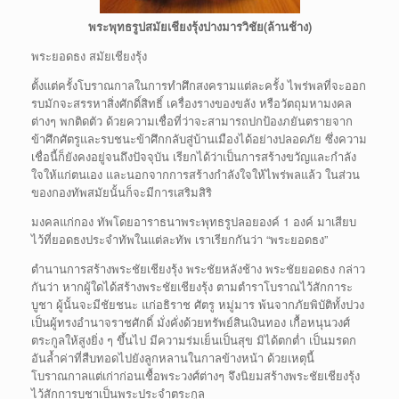
พระพุทธรูปสมัยเชียงรุ้งปางมารวิชัย(ล้านช้าง)
พระยอดธง สมัยเชียงรุ้ง
ตั้งแต่ครั้งโบราณกาลในการทำศึกสงครามแต่ละครั้ง ไพร่พลที่จะออก
รบมักจะสรรหาสิ่งศักดิ์สิทธิ์ เครื่องรางของขลัง หรือวัตถุมหามงคล
ต่างๆ พกติดตัว ด้วยความเชื่อที่ว่าจะสามารถปกป้องภยันตรายจาก
ข้าศึกศัตรูและรบชนะข้าศึกกลับสู่บ้านเมืองได้อย่างปลอดภัย ซึ่งความ
เชื่อนี้ก็ยังคงอยู่จนถึงปัจจุบัน เรียกได้ว่าเป็นการสร้างขวัญและกำลัง
ใจให้แก่ตนเอง และนอกจากการสร้างกำลังใจให้ไพร่พลแล้ว ในส่วน
ของกองทัพสมัยนั้นก็จะมีการเสริมสิริ
มงคลแก่กอง ทัพโดยอาราธนาพระพุทธรูปลอยองค์ 1 องค์ มาเสียบ
ไว้ที่ยอดธงประจำทัพในแต่ละทัพ เราเรียกกันว่า “พระยอดธง”
ตำนานการสร้างพระชัยเชียงรุ้ง พระชัยหลังช้าง พระชัยยอดธง กล่าว
กันว่า หากผู้ใดได้สร้างพระชัยเชียงรุ้ง ตามตำราโบราณไว้สักการะ
บูชา ผู้นั้นจะมีชัยชนะ แก่อธิราช ศัตรู หมู่มาร พ้นจากภัยพิบัติทั้งปวง
เป็นผู้ทรงอำนาจราชศักดิ์ มั่งคั่งด้วยทรัพย์สินเงินทอง เกื้อหนุนวงศ์
ตระกูลให้สูงยิ่ง ๆ ขึ้นไป มีความร่มเย็นเป็นสุข มิได้ตกต่ำ เป็นมรดก
อันล้ำค่าที่สืบทอดไปยังลูกหลานในกาลข้างหน้า ด้วยเหตุนี้
โบราณกาลแต่เก่าก่อนเชื้อพระวงศ์ต่างๆ จึงนิยมสร้างพระชัยเชียงรุ้ง
ไว้สักการบูชาเป็นพระประจำตระกูล