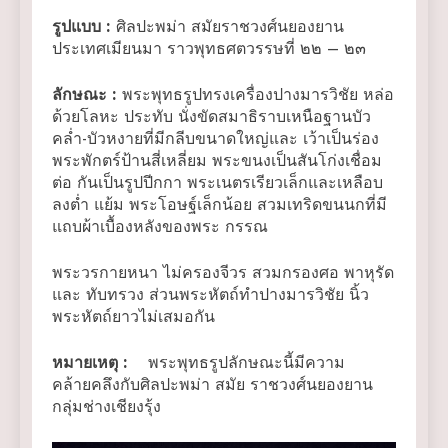
รูปแบบ
:
ศิลปะพม่า สมัยราชวงศ์นยองยาน
ประเทศเมียนมา ราวพุทธศตวรรษที่ ๒๒ – ๒๓
ลักษณะ
:
พระพุทธรูปทรงเครื่องปางมารวิชัย หล่อ
ด้วยโลหะ ประทับ นั่งขัดสมาธิราบเหนือฐานบัว
คล่ำ-บัวหงายที่มีกลีบขนาดใหญ่และ เว้าเป็นร่อง
พระพักตร์ป้านสี่เหลี่ยม พระขนงเป็นสันโก่งเชื่อม
ต่อ กันเป็นรูปปีกกา พระเนตรเรียวเล็กและเหลือบ
ลงต่ำ แย้ม พระโอษฐ์เล็กน้อย สวมเทริดขนนกที่มี
แถบผ้าเบื้องหลังของพระ กรรณ
พระวรกายหนา ไม่ครองจีวร สวมกรองศอ พาหุรัด
และ ทับทรวง ส่วนพระหัตถ์ทำปางมารวิชัย นิ้ว
พระหัตถ์ยาวไม่เสมอกัน
หมายเหตุ
:
พระพุทธรูปลักษณะนี้มีความ
คล้ายคลึงกับศิลปะพม่า สมัย ราชวงศ์นยองยาน
กลุ่มช่างเชียงรุ้ง