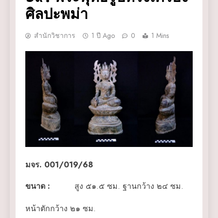
ศิลปะพม่า
สำนักวิชาการ
1 ปี Ago
0
1 Mins
มจร. 001/019/68
ขนาด
:
สูง ๕๑.๕ ซม. ฐานกว้าง ๒๔ ซม.
หน้าตักกว้าง ๒๑ ซม.