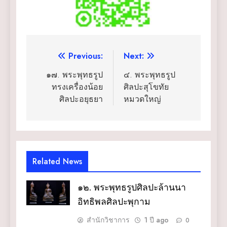
แนะแนว
Previous:
Next:
เรื่อง
๑๗. พระพุทธรูป
๔. พระพุทธรูป
ทรงเครื่องน้อย
ศิลปะสุโขทัย
ศิลปะอยุธยา
หมวดใหญ่
Related News
๑๒. พระพุทธรูปศิลปะล้านนา
อิทธิพลศิลปะพุกาม
สำนักวิชาการ
1 ปี ago
0