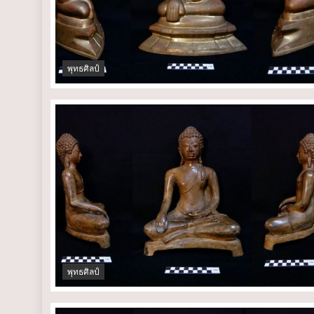
พุทธศิลป์
พุทธศิลป์