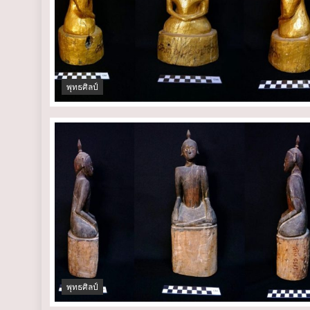
พุทธศิลป์
พุทธศิลป์