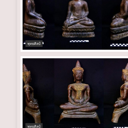
พุทธศิลป์
พุทธศิลป์