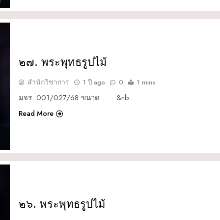
๒๗. พระพุทธรูปไม้
สำนักวิชาการ
1 ปี ago
0
1 mins
มจร. 001/027/68 ขนาด : &nb…
Read More
๒๖. พระพุทธรูปไม้