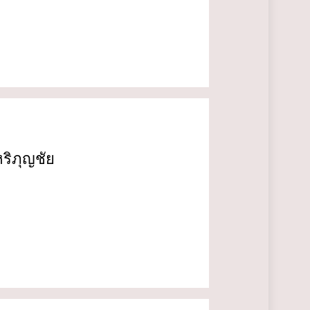
ริภุญชัย