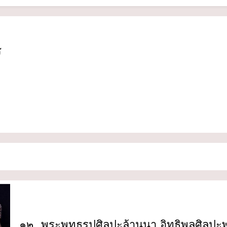
ร
๑๒. พระพุทธรูปศิลปะล้านนา อิทธิพลศิลปะ