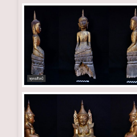
พุทธศิลป์