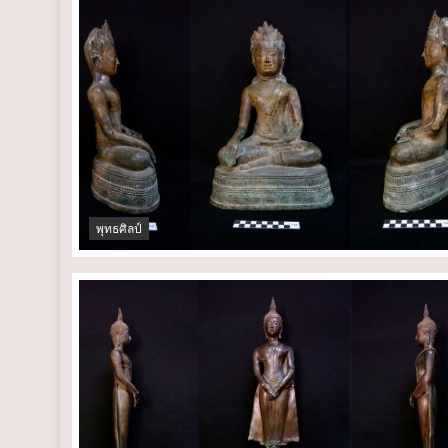
พุทธศิลป์