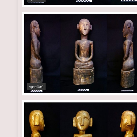
พุทธศิลป์