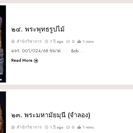
๒๔. พระพุทธรูปไม้
สำนักวิชาการ
1 ปี ago
0
1 mins
มจร. 001/024/68 ขนาด : &nb…
Read More
๒๓. พระมหามัยมุนี (จำลอง)
สำนักวิชาการ
1 ปี ago
0
1 mins