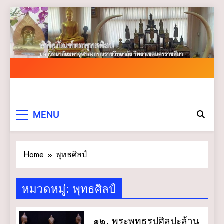
Skip
to
content
MENU
Home
พุทธศิลป์
หมวดหมู่:
พุทธศิลป์
๑๒. พระพุทธรูปศิลปะล้าน