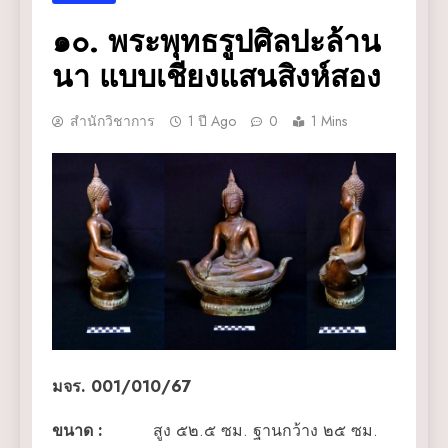
๑๐. พระพุทธรูปศิลปะล้าน
นา แบบเชียงแสนสิงห์สอง
สำนักวิชาการ
1 ปี Ago
0
1 Mins
มจร. 001/010/67
ขนาด
:
สูง ๕๒.๕ ซม. ฐานกว้าง ๒๕ ซม.