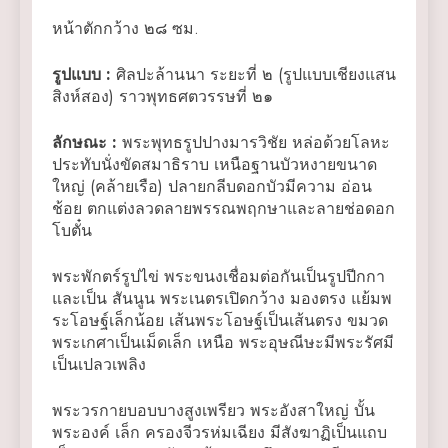
หน้าตักกว้าง ๒๘ ซม.
รูปแบบ
:
ศิลปะล้านนา ระยะที่ ๒ (รูปแบบเชียงแสน
สิงห์สอง) ราวพุทธศตวรรษที่ ๒๑
ลักษณะ
:
พระพุทธรูปปางมารวิชัย หล่อด้วยโลหะ
ประทับนั่งขัดสมาธิราบ เหนือฐานบัวหงายขนาด
ใหญ่ (คล้ายเรือ) ปลายกลีบดอกบัวมีความ อ่อน
ช้อย ตกแต่งลวดลายพรรณพฤกษาและลายช่อดอก
โบตั๋น
พระพักตร์รูปไข่ พระขนงเชื่อมต่อกันเป็นรูปปีกกา
และเป็น สันนูน พระเนตรเปิดกว้าง มองตรง แย้มพ
ระโอษฐ์เล็กน้อย เส้นพระโอษฐ์เป็นเส้นตรง ขมวด
พระเกศาเป็นเม็ดเล็ก เหนือ พระอุษณีษะมีพระรัศมี
เป็นเปลวเพลิง
พระวรกายบอบบางสูงเพรียว พระอังสาใหญ่ บั้น
พระองค์ เล็ก ครองจีวรห่มเฉียง มีสังฆาฏิเป็นแถบ