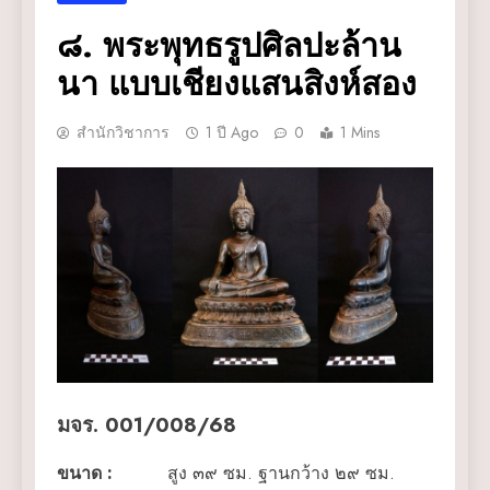
๘. พระพุทธรูปศิลปะล้าน
นา แบบเชียงแสนสิงห์สอง
สำนักวิชาการ
1 ปี Ago
0
1 Mins
มจร. 001/008/68
ขนาด
:
สูง ๓๙ ซม. ฐานกว้าง ๒๙ ซม.