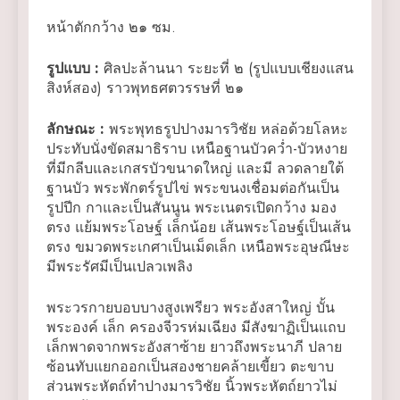
หน้าตักกว้าง ๒๑ ซม.
รูปแบบ
:
ศิลปะล้านนา ระยะที่ ๒ (รูปแบบเชียงแสน
สิงห์สอง) ราวพุทธศตวรรษที่ ๒๑
ลักษณะ
:
พระพุทธรูปปางมารวิชัย หล่อด้วยโลหะ
ประทับนั่งขัดสมาธิราบ เหนือฐานบัวคว่ำ-บัวหงาย
ที่มีกลีบและเกสรบัวขนาดใหญ่ และมี ลวดลายใต้
ฐานบัว พระพักตร์รูปไข่ พระขนงเชื่อมต่อกันเป็น
รูปปีก กาและเป็นสันนูน พระเนตรเปิดกว้าง มอง
ตรง แย้มพระโอษฐ์ เล็กน้อย เส้นพระโอษฐ์เป็นเส้น
ตรง ขมวดพระเกศาเป็นเม็ดเล็ก เหนือพระอุษณีษะ
มีพระรัศมีเป็นเปลวเพลิง
พระวรกายบอบบางสูงเพรียว พระอังสาใหญ่ บั้น
พระองค์ เล็ก ครองจีวรห่มเฉียง มีสังฆาฏิเป็นแถบ
เล็กพาดจากพระอังสาซ้าย ยาวถึงพระนาภี ปลาย
ซ้อนทับแยกออกเป็นสองชายคล้ายเขี้ยว ตะขาบ
ส่วนพระหัตถ์ทำปางมารวิชัย นิ้วพระหัตถ์ยาวไม่