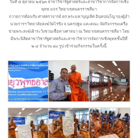
วันที่ ๕ ตุลาคม ๒๕๖๓ สาขาวิชารัฐศาสตร์และสาขาวิชาการจัดการเชิง
พุทธ มจร วิทยาเขตนครราชสีมา
ถวายการต้อนรับ ศาสตราจารย์ ดร.พระมหาบุญเลิศ อินฺทปญฺโญ รองผู้อำ
นวยการฯ วิทยาลัยสงฆ์วัดไร่ขิง จ.นครปฐม และคณะ จัดกิจกรรมเครือ
ข่ายพระสงฆ์เฝ้าระวังชวนเชื่อทางศาสนา ณ วิทยาเขตนครราชสีมา โดย
มีพระนิสิตสาขาวิชารัฐศาสตร์และสาขาวิชาการจัดการเชิงพุทธชั้นปีที่
๒-๔ จำนวน ๘๐ รูป เข้าร่วมกิจกรรมในครั้งนี้