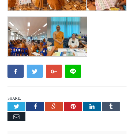
SHARE.
Twitter
Facebook
Google+
Pinterest
LinkedIn
Tumblr
Email