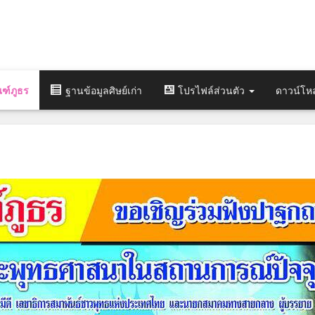
ฑ์ภูธร
ฐานข้อมูลศิษย์เก่า
โปรไฟล์ส่วนตัว
ดาวน์โห