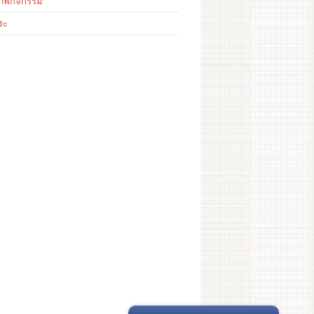
าพกิจกรรม
ระ