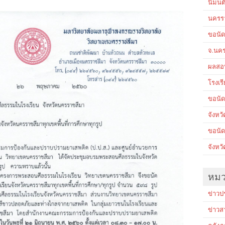
นิมนต
นครรา
ขอนั
จ.นค
ผลสอบ
โรงเร
ขอนั
จังหวั
ขอนั
จังหว
หมว
ข่าวป
ข่าว