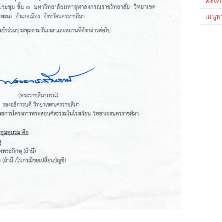
คลังภ
เมนูพ