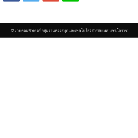
© งานคอมพิวเตอร์ กลุ่มงานห้องสมุดและเทคโนโลยีสารสนเทศ มจร.โคราช