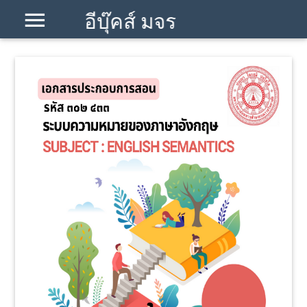
อีบุ๊คส์ มจร
โคราช