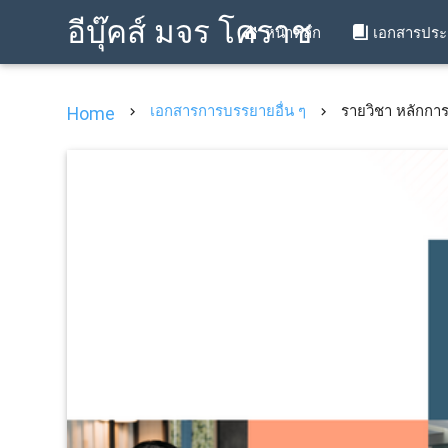
อีบุ๊คส์ มจร โคราช
หน้าหลัก
เอกสารปร
เอกสารการบรรยายอื่น ๆ
รายวิชา หลักกา
Home