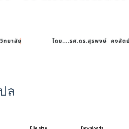
แปล
File size
Downloads