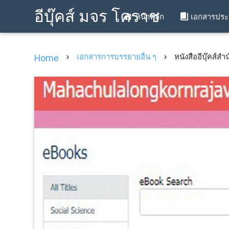
อีบุ๊คส์ มจร โคราช
หน้าหลัก
เอกสารปร
เอกสารการบรรยายอื่น ๆ
หนังสืออีบุ๊คส์ส
Home