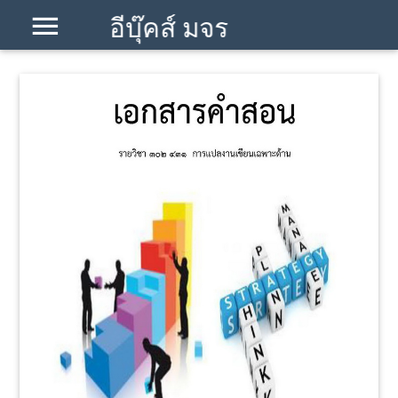
อีบุ๊คส์ มจร
โคราช