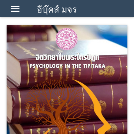
อีบุ๊คส์ มจร
โคราช