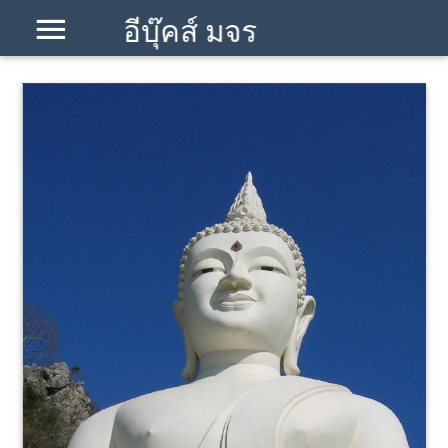
อีบุ๊คส์ มจร
โคราช