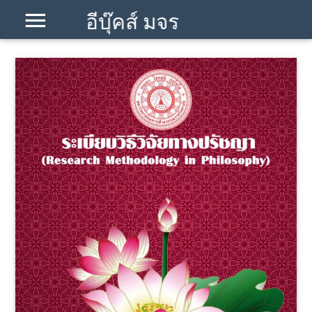
อีบุ๊คส์ มจร
โคราช